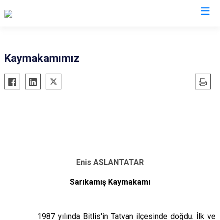
Kars
Kaymakamımız
Akyaka
Arpaçay
Digor
Kağızman
Sarıkamış
Selim
Enis ASLANTATAR
Susuz
Sarıkamış Kaymakamı
1987 yılında Bitlis'in Tatvan ilçesinde doğdu. İlk ve