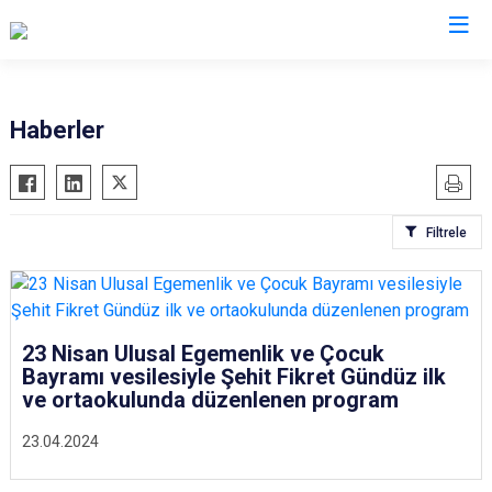
Kars
Haberler
Akyaka
Arpaçay
Filtrele
Digor
Kağızman
Sarıkamış
Selim
23 Nisan Ulusal Egemenlik ve Çocuk
Bayramı vesilesiyle Şehit Fikret Gündüz ilk
Susuz
ve ortaokulunda düzenlenen program
23.04.2024