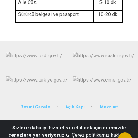
Aile Cüz.
5-10 dk.
Sürürcü belgesi ve pasaport
10-20 dk.
Resmi Gazete
Açık Kapı
Mevzuat
Cumhuriyet Mahallesi İnönü Caddesi Hükümet Konağı No:67
Sizlere daha iyi hizmet verebilmek için sitemizde
36500
çerezlere yer veriyoruz
🍪 Çerez politikamız hakkında