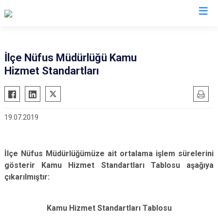
Kars
İlçe Nüfus Müdürlüğü Kamu
Hizmet Standartları
Akyaka
Arpaçay
Digor
19.07.2019
Kağızman
Sarıkamış
Selim
İlçe Nüfus Müdürlüğümüze ait ortalama işlem sürelerini
gösterir Kamu Hizmet Standartları Tablosu aşağıya
Susuz
çıkarılmıştır:
Kamu Hizmet Standartları Tablosu