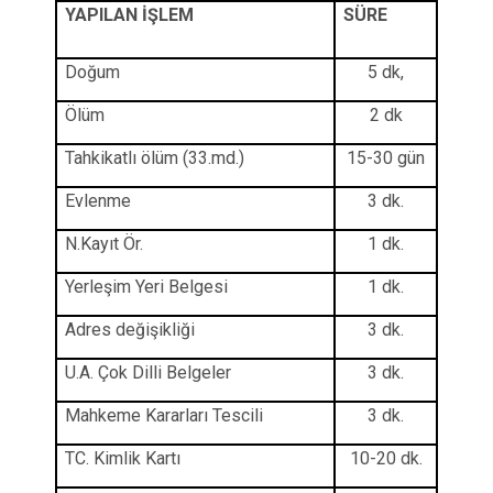
YAPILAN İŞLEM
SÜRE
Doğum
5 dk,
Ölüm
2 dk
Tahkikatlı ölüm (33.md.)
15-30 gün
Evlenme
3 dk.
N.Kayıt Ör.
1 dk.
Yerleşim Yeri Belgesi
1 dk.
Adres değişikliği
3 dk.
U.A. Çok Dilli Belgeler
3 dk.
Mahkeme Kararları Tescili
3 dk.
TC. Kimlik Kartı
10-20 dk.