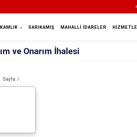
KAMLIK
SARIKAMIŞ
MAHALLİ İDARELER
HİZMETLE
Kars
ım ve Onarım İhalesi
Sayfa:
/
Akyaka
Arpaçay
Digor
Kağızman