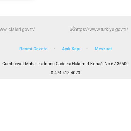
Sarıkamış
Selim
Susuz
Resmi Gazete
Açık Kapı
Mevzuat
Cumhuriyet Mahallesi İnönü Caddesi Hükümet Konağı No:67 36500
0 474 413 4070