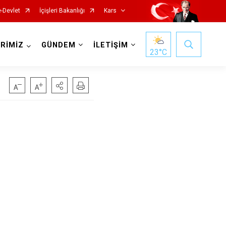
e-Devlet
İçişleri Bakanlığı
Kars
RİMİZ
GÜNDEM
İLETİŞİM
23
°C