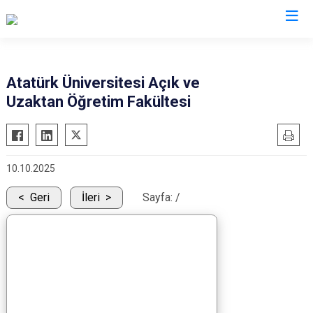
Kars
Atatürk Üniversitesi Açık ve
Uzaktan Öğretim Fakültesi
Akyaka
Arpaçay
Digor
10.10.2025
Kağızman
Sarıkamış
Geri
İleri
Sayfa:
/
Selim
Susuz