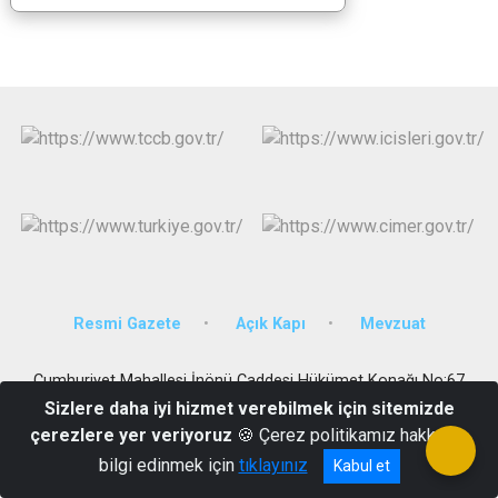
Resmi Gazete
Açık Kapı
Mevzuat
Cumhuriyet Mahallesi İnönü Caddesi Hükümet Konağı No:67
36500
Sizlere daha iyi hizmet verebilmek için sitemizde
çerezlere yer veriyoruz
🍪 Çerez politikamız hakkında
0 474 413 4070
bilgi edinmek için
tıklayınız
Kabul et